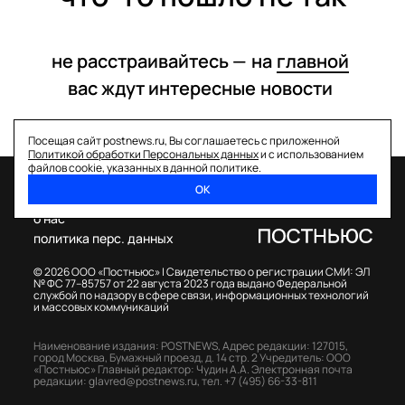
не расстраивайтесь —
на
главной
вас ждут интересные
новости
Посещая сайт postnews.ru, Вы соглашаетесь с приложенной
Политикой обработки Персональных данных
и с использованием
файлов cookie, указанных в данной политике.
ОК
спецпроекты
о нас
политика перс. данных
© 2026 ООО «Постньюс» |
Свидетельство о регистрации СМИ: ЭЛ
№ ФС 77–85757 от 22 августа 2023 года выдано Федеральной
службой по надзору в сфере связи, информационных технологий
и массовых коммуникаций
Наименование издания: POSTNEWS,
Адрес редакции: 127015,
город Москва, Бумажный проезд, д. 14 стр. 2
Учредитель: ООО
«Постньюс»
Главный редактор: Чудин А.А.
Электронная почта
редакции:
glavred@postnews.ru
,
тел.
+7 (495) 66-33-811