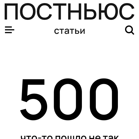
статьи
500
что-то пошло не так