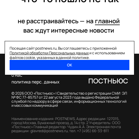
не расстраивайтесь —
на
главной
вас ждут интересные
новости
Посещая сайт postnews.ru, Вы соглашаетесь с приложенной
Политикой обработки Персональных данных
и с использованием
файлов cookie, указанных в данной политике.
ОК
спецпроекты
о нас
политика перс. данных
© 2026 ООО «Постньюс» |
Свидетельство о регистрации СМИ: ЭЛ
№ ФС 77–85757 от 22 августа 2023 года выдано Федеральной
службой по надзору в сфере связи, информационных технологий
и массовых коммуникаций
Наименование издания: POSTNEWS,
Адрес редакции: 127015,
город Москва, Бумажный проезд, д. 14 стр. 2
Учредитель: ООО
«Постньюс»
Главный редактор: Чудин А.А.
Электронная почта
редакции:
glavred@postnews.ru
,
тел.
+7 (495) 66-33-811