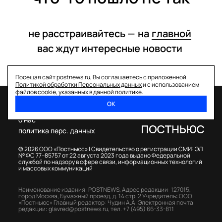
не расстраивайтесь —
на
главной
вас ждут интересные
новости
Посещая сайт postnews.ru, Вы соглашаетесь с приложенной
Политикой обработки Персональных данных
и с использованием
файлов cookie, указанных в данной политике.
ОК
спецпроекты
о нас
политика перс. данных
© 2026 ООО «Постньюс» |
Свидетельство о регистрации СМИ: ЭЛ
№ ФС 77–85757 от 22 августа 2023 года выдано Федеральной
службой по надзору в сфере связи, информационных технологий
и массовых коммуникаций
Наименование издания: POSTNEWS,
Адрес редакции: 127015,
город Москва, Бумажный проезд, д. 14 стр. 2
Учредитель: ООО
«Постньюс»
Главный редактор: Чудин А.А.
Электронная почта
редакции:
glavred@postnews.ru
,
тел.
+7 (495) 66-33-811