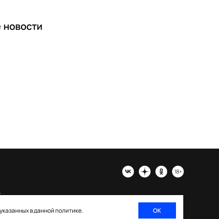
е
новости
х
 указанных в данной политике.
ОК