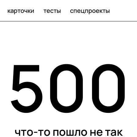
карточки
тесты
спецпроекты
500
что-то пошло не так