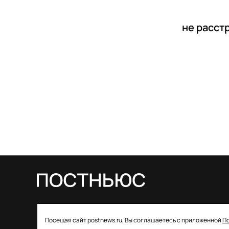
не расст
© 2026 ООО «Постньюс» |
Свидетельство
Посещая сайт postnews.ru, Вы соглашаетесь с приложенной
П
о регистрации СМИ: ЭЛ № ФС 77–85757 от 22 августа