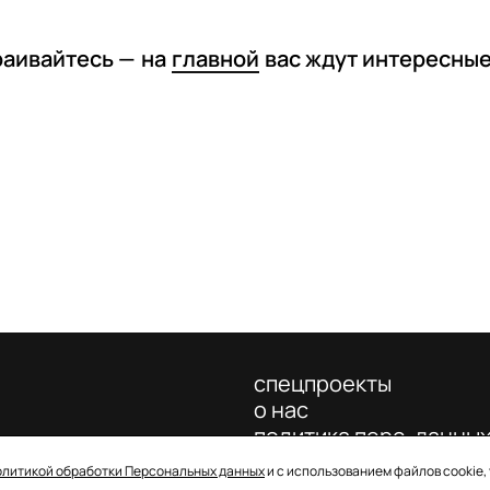
раивайтесь —
на
главной
вас ждут интересны
спецпроекты
о нас
политика перс. данны
олитикой обработки Персональных данных
и с использованием файлов cookie,