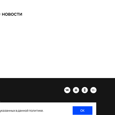
е
новости
х
 указанных в данной политике.
ОК