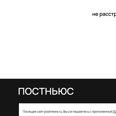
не расст
© 2026 ООО «Постньюс» |
Свидетельство
Посещая сайт postnews.ru, Вы соглашаетесь с приложенной
П
о регистрации СМИ: ЭЛ № ФС 77–85757 от 22 августа