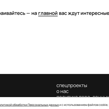
раивайтесь —
на
главной
вас ждут интересны
спецпроекты
о нас
политика перс. данны
олитикой обработки Персональных данных
и с использованием файлов cookie,