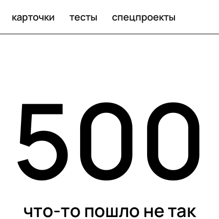
карточки
тесты
спецпроекты
500
что-то пошло не так