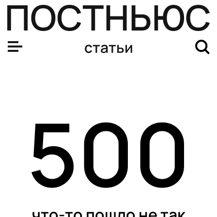
статьи
500
что-то пошло не так