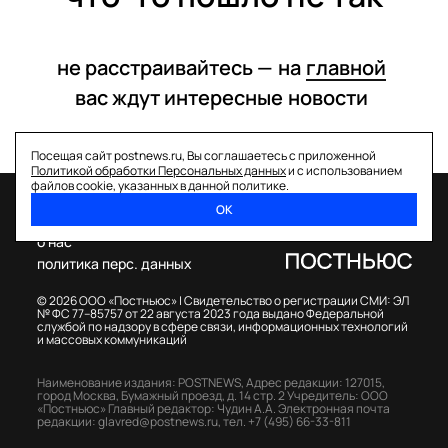
не расстраивайтесь —
на
главной
вас ждут интересные
новости
Посещая сайт postnews.ru, Вы соглашаетесь с приложенной
Политикой обработки Персональных данных
и с использованием
файлов cookie, указанных в данной политике.
ОК
спецпроекты
о нас
политика перс. данных
© 2026 ООО «Постньюс» |
Свидетельство о регистрации СМИ: ЭЛ
№ ФС 77–85757 от 22 августа 2023 года выдано Федеральной
службой по надзору в сфере связи, информационных технологий
и массовых коммуникаций
Наименование издания: POSTNEWS,
Адрес редакции: 127015,
город Москва, Бумажный проезд, д. 14 стр. 2
Учредитель: ООО
«Постньюс»
Главный редактор: Чудин А.А.
Электронная почта
редакции:
glavred@postnews.ru
,
тел.
+7 (495) 66-33-811