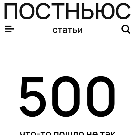
статьи
500
что-то пошло не так