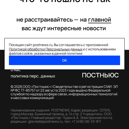
не расстраивайтесь —
на
главной
вас ждут интересные
новости
Посещая сайт postnews.ru, Вы соглашаетесь с приложенной
Политикой обработки Персональных данных
и с использованием
файлов cookie, указанных в данной политике.
ОК
спецпроекты
о нас
политика перс. данных
© 2026 ООО «Постньюс» |
Свидетельство о регистрации СМИ: ЭЛ
№ ФС 77–85757 от 22 августа 2023 года выдано Федеральной
службой по надзору в сфере связи, информационных технологий
и массовых коммуникаций
Наименование издания: POSTNEWS,
Адрес редакции: 127015,
город Москва, Бумажный проезд, д. 14 стр. 2
Учредитель: ООО
«Постньюс»
Главный редактор: Чудин А.А.
Электронная почта
редакции:
glavred@postnews.ru
,
тел.
+7 (495) 66-33-811