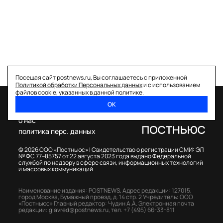
Посещая сайт postnews.ru, Вы соглашаетесь с приложенной
Политикой обработки Персональных данных
и с использованием
файлов cookie, указанных в данной политике.
ОК
спецпроекты
о нас
политика перс. данных
© 2026 ООО «Постньюс» |
Свидетельство о регистрации СМИ: ЭЛ
№ ФС 77–85757 от 22 августа 2023 года выдано Федеральной
службой по надзору в сфере связи, информационных технологий
и массовых коммуникаций
Наименование издания: POSTNEWS,
Адрес редакции: 127015,
город Москва, Бумажный проезд, д. 14 стр. 2
Учредитель: ООО
«Постньюс»
Главный редактор: Чудин А.А.
Электронная почта
редакции:
glavred@postnews.ru
,
тел.
+7 (495) 66-33-811