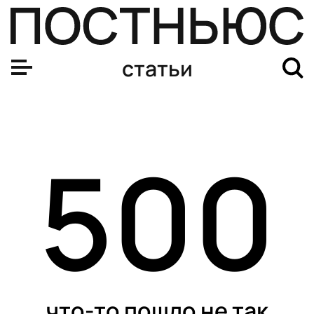
статьи
500
что-то пошло не так