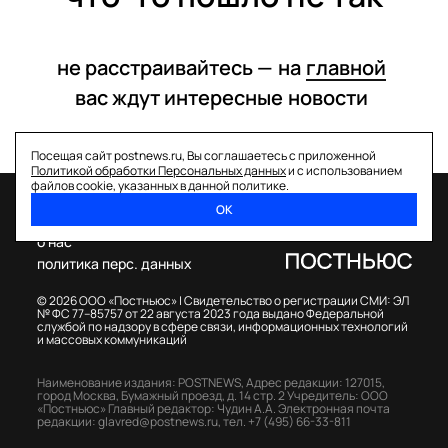
не расстраивайтесь —
на
главной
вас ждут интересные
новости
Посещая сайт postnews.ru, Вы соглашаетесь с приложенной
Политикой обработки Персональных данных
и с использованием
файлов cookie, указанных в данной политике.
ОК
спецпроекты
о нас
политика перс. данных
© 2026 ООО «Постньюс» |
Свидетельство о регистрации СМИ: ЭЛ
№ ФС 77–85757 от 22 августа 2023 года выдано Федеральной
службой по надзору в сфере связи, информационных технологий
и массовых коммуникаций
Наименование издания: POSTNEWS,
Адрес редакции: 127015,
город Москва, Бумажный проезд, д. 14 стр. 2
Учредитель: ООО
«Постньюс»
Главный редактор: Чудин А.А.
Электронная почта
редакции:
glavred@postnews.ru
,
тел.
+7 (495) 66-33-811