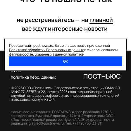
не расстраивайтесь —
на
главной
вас ждут интересные
новости
Посещая сайт postnews.ru, Вы соглашаетесь с приложенной
Политикой обработки Персональных данных
и с использованием
файлов cookie, указанных в данной политике.
ОК
спецпроекты
о нас
политика перс. данных
© 2026 ООО «Постньюс» |
Свидетельство о регистрации СМИ: ЭЛ
№ ФС 77–85757 от 22 августа 2023 года выдано Федеральной
службой по надзору в сфере связи, информационных технологий
и массовых коммуникаций
Наименование издания: POSTNEWS,
Адрес редакции: 127015,
город Москва, Бумажный проезд, д. 14 стр. 2
Учредитель: ООО
«Постньюс»
Главный редактор: Чудин А.А.
Электронная почта
редакции:
glavred@postnews.ru
,
тел.
+7 (495) 66-33-811