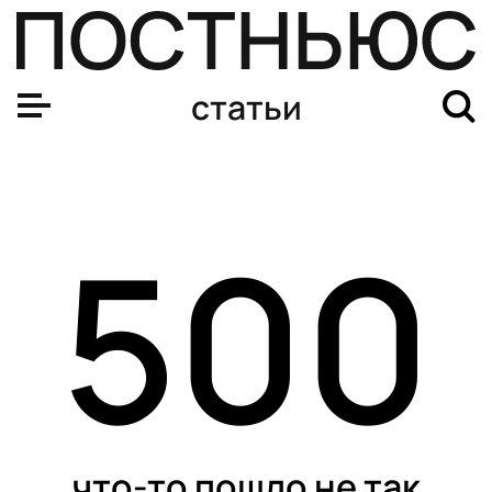
статьи
500
что-то пошло не так