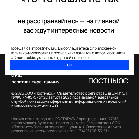
не расстраивайтесь —
на
главной
вас ждут интересные
новости
Посещая сайт postnews.ru, Вы соглашаетесь с приложенной
Политикой обработки Персональных данных
и с использованием
файлов cookie, указанных в данной политике.
ОК
спецпроекты
о нас
политика перс. данных
© 2026 ООО «Постньюс» |
Свидетельство о регистрации СМИ: ЭЛ
№ ФС 77–85757 от 22 августа 2023 года выдано Федеральной
службой по надзору в сфере связи, информационных технологий
и массовых коммуникаций
Наименование издания: POSTNEWS,
Адрес редакции: 127015,
город Москва, Бумажный проезд, д. 14 стр. 2
Учредитель: ООО
«Постньюс»
Главный редактор: Чудин А.А.
Электронная почта
редакции:
glavred@postnews.ru
,
тел.
+7 (495) 66-33-811