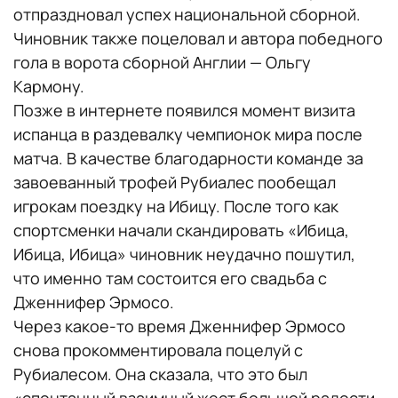
отпраздновал успех национальной сборной.
Чиновник также поцеловал и автора победного
гола в ворота сборной Англии — Ольгу
Кармону.
Позже в интернете появился момент визита
испанца в раздевалку чемпионок мира после
матча. В качестве благодарности команде за
завоеванный трофей Рубиалес пообещал
игрокам поездку на Ибицу. После того как
спортсменки начали скандировать «Ибица,
Ибица, Ибица» чиновник неудачно пошутил,
что именно там состоится его свадьба с
Дженнифер Эрмосо.
Через какое-то время Дженнифер Эрмосо
снова прокомментировала поцелуй с
Рубиалесом. Она сказала, что это был
«спонтанный взаимный жест большой радости