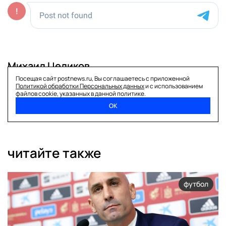
Михаил Целиков
Посещая сайт postnews.ru, Вы соглашаетесь с приложенной
поделиться
Политикой обработки Персональных данных
и с использованием
файлов cookie, указанных в данной политике.
ОК
читайте также
футбол