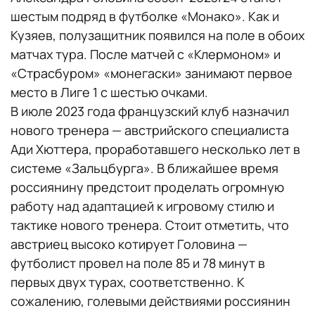
шестым подряд в футболке «Монако». Как и
Кузяев, полузащитник появился на поле в обоих
матчах тура. После матчей с «Клермоном» и
«Страсбуром» «монегаски» занимают первое
место в Лиге 1 с шестью очками.
В июле 2023 года французский клуб назначил
нового тренера — австрийского специалиста
Ади Хюттера, проработавшего несколько лет в
системе «Зальцбурга». В ближайшее время
россиянину предстоит проделать огромную
работу над адаптацией к игровому стилю и
тактике нового тренера. Стоит отметить, что
австриец высоко котирует Головина —
футболист провел на поле 85 и 78 минут в
первых двух турах, соответственно. К
сожалению, голевыми действиями россиянин