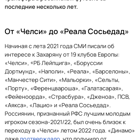
последние несколько лет.
От «Челси» до «Реала Сосьедад»
Начиная с лета 2021 года СМИ писали об
интересе к Захаряну от 19 клубов Европы:
«Челси», «РБ Лейпцига», «Боруссии
Дортмунд», «Наполи», «Реала», «Барселоны»,
«Манчестер Сити», «Мальорки», «Сельты,
«Порту», «Ференцвароша», «Галатасарая»,
«Фейеноорда», «Страсбура», «Дженоа», ПСВ,
«Аякса», «Лацио» и «Реала Сосьедад».
Россиянин, признанный РФС лучшим молодым
игроком сезона-2021/22, был очень близок к
переходу в «Челси» летом 2022 года. «Динамо»
даже
подтверждало
, что получило от