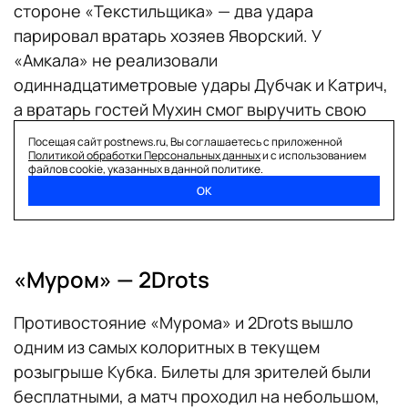
стороне «Текстильщика» — два удара
парировал вратарь хозяев Яворский. У
«Амкала» не реализовали
одиннадцатиметровые удары Дубчак и Катрич,
а вратарь гостей Мухин смог выручить свою
команду лишь однажды. В драматичном и
Посещая сайт postnews.ru, Вы соглашаетесь с приложенной
напряженном матче «Амкал» потерпел
Политикой обработки Персональных данных
и с использованием
файлов cookie, указанных в данной политике.
поражение в серии пенальти и покинул турнир
ОК
на стадии 1/128 Кубка России.
«Муром» — 2Drots
Противостояние «Мурома» и 2Drots вышло
одним из самых колоритных в текущем
розыгрыше Кубка. Билеты для зрителей были
бесплатными, а матч проходил на небольшом,