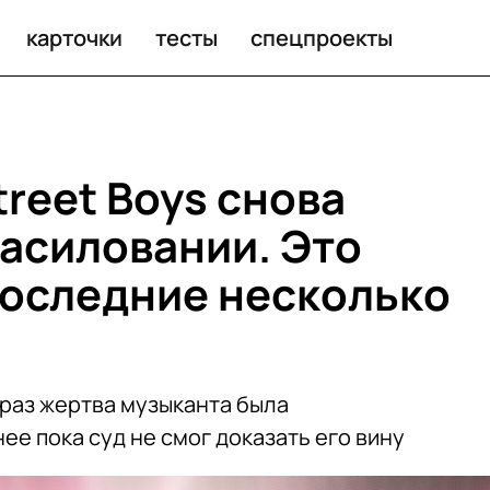
нии
карточки
тесты
спецпроекты
reet Boys снова
насиловании. Это
 последние несколько
 раз жертва музыканта была
е пока суд не смог доказать его вину