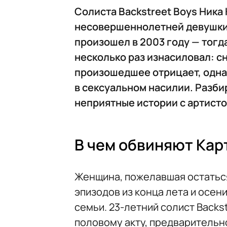
Солиста Backstreet Boys Ника
несовершеннолетней девушки
произошел в 2003 году — тогд
несколько раз изнасиловал: сн
произошедшее отрицает, однак
в сексуальном насилии. Разби
неприятные истории с артисто
В чем обвиняют Кар
Женщина, пожелавшая остаться
эпизодов из конца лета и осен
семьи. 23-летний солист Backs
половому акту, предварительн