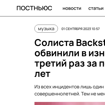
Солиста Backstreet Boys снова обвинили в изнасилова
новости
статьи
музыка
01 СЕНТЯБРЯ 2023 10:57
Солиста Backst
обвинили в из
третий раз за
лет
Из всех инцидентов лишь один
совершеннолетней. Тем не мене