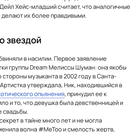
Дейл Хейс-младший считает, что аналогичные
е делают их более правдивыми.
о звездой
бвиняли в насилии. Первое заявление
стки группы Dream Мелиссы Шуман: она якобы
 стороны музыканта в 2002 году в Санта-
. Артистка утверждала, Ник, находившийся в
котического опьянения
, принудил ее к
ило и то, что девушка была девственницей и
е свадьбы.
секрет в тайне много лет и не могла
зменила волна #MeToo и смелость жертв,