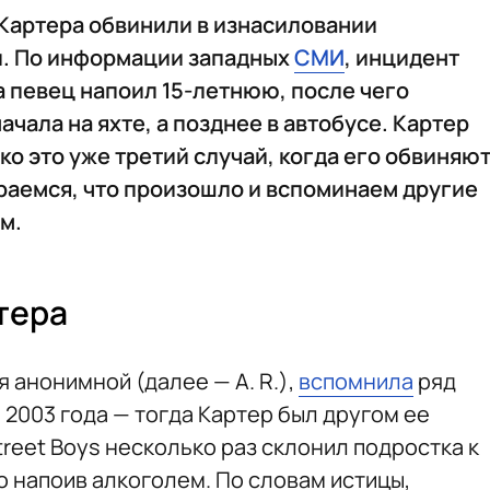
 Картера обвинили в изнасиловании
. По информации западных
СМИ
, инцидент
а певец напоил 15-летнюю, после чего
ачала на яхте, а позднее в автобусе. Картер
о это уже третий случай, когда его обвиняю
раемся, что произошло и вспоминаем другие
м.
тера
 анонимной (далее — A. R.),
вспомнила
ряд
и 2003 года — тогда Картер был другом ее
treet Boys несколько раз склонил подростка к
о напоив алкоголем. По словам истицы,