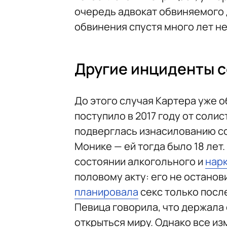
очередь адвокат обвиняемого 
обвинения спустя много лет н
Другие инциденты с
До этого случая Картера уже о
поступило в 2017 году от соли
подверглась изнасилованию со
Монике — ей тогда было 18 лет
состоянии алкогольного и
нар
половому акту: его не останов
планировала
секс только посл
Певица говорила, что держала 
открыться миру. Однако все и