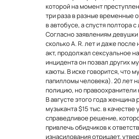
которой на момент преступлени
три раза в разные временные о
в автобусе, а спустя полтора с
Согласно заявлениям девушки 
сколько A. R. лет и даже посл
акт, продолжал сексуальное на
инцидента он позвал других м
каюты. В иске говорится, что 
папилломы человека). 20 лет 
полицию, но правоохранители 
В августе этого года женщина 
музыканта $15 тыс. в качестве 
справедливое решение, которо
привлечь обидчиков к ответств
изнасилования отрицает, утвер