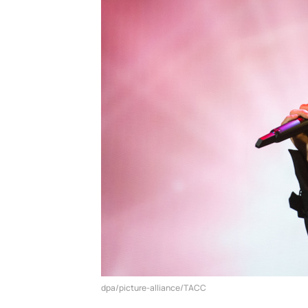
dpa/picture-alliance/ТАСС