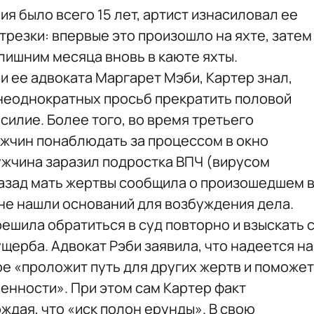
я было всего 15 лет, артист изнасиловал ее
трезки: впервые это произошло на яхте, затем
 лишним месяца вновь в каюте яхты.
и ее адвоката Маргарет Мэби, Картер знал,
е неоднократных просьб прекратить половой
силие. Более того, во время третьего
ужчин понаблюдать за процессом в окно
мужчина заразил подростка ВПЧ (вирусом
назад мать жертвы сообщила о произошедшем 
не нашли оснований для возбуждения дела.
решила обратиться в суд повторно и взыскать 
ущерба. Адвокат Рэби заявила, что надеется на
е «проложит путь для других жертв и поможет
енности». При этом сам Картер факт
ждая, что «иск полон ерунды». В свою