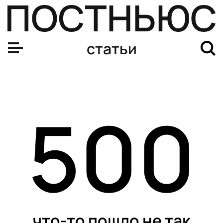
статьи
500
что-то пошло не так