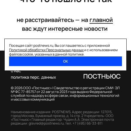
не расстраивайтесь —
на
главной
вас ждут интересные
новости
Посещая сайт postnews.ru, Вы соглашаетесь с приложенной
Политикой обработки Персональных данных
и с использованием
файлов cookie, указанных в данной политике.
ОК
спецпроекты
о нас
политика перс. данных
© 2026 ООО «Постньюс» |
Свидетельство о регистрации СМИ: ЭЛ
№ ФС 77–85757 от 22 августа 2023 года выдано Федеральной
службой по надзору в сфере связи, информационных технологий
и массовых коммуникаций
Наименование издания: POSTNEWS,
Адрес редакции: 127015,
город Москва, Бумажный проезд, д. 14 стр. 2
Учредитель: ООО
«Постньюс»
Главный редактор: Чудин А.А.
Электронная почта
редакции:
glavred@postnews.ru
,
тел.
+7 (495) 66-33-811