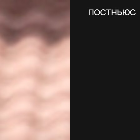
карточки
тесты
спецпроекты