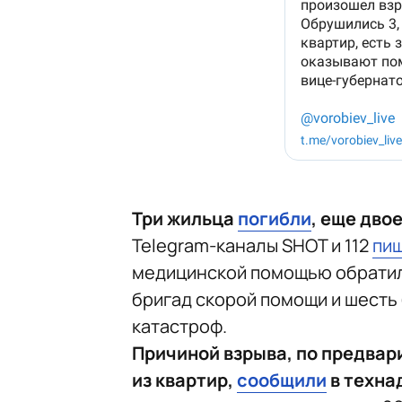
Три жильца
погибли
, еще дво
Telegram-каналы SHOT и 112
пи
медицинской помощью обратили
бригад скорой помощи и шесть
катастроф.
Причиной взрыва, по предвар
из квартир,
сообщили
в техна