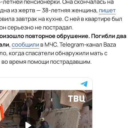
6-летней пенсионерки. Она скончалась на
одна из жертв — 38-летняя женщина,
пишет
вила завтрак на кухне. С ней в квартире был
он серьезно не пострадал.
роизошло повторное обрушение. Погибли два
али
,
сообщили
в МЧС.
Telegram-канал Baza
ло, когда спасатели обнаружили мать с
х во время помощи пострадавшим.