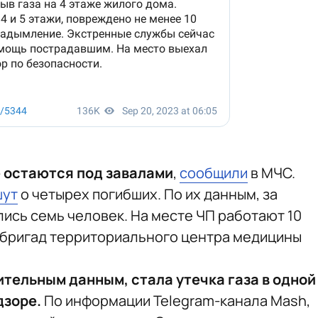
е остаются под завалами
,
сообщили
в МЧС.
шут
о четырех погибших. По их данным, за
сь семь человек. На месте ЧП работают 10
 бригад территориального центра медицины
ительным данным, стала утечка газа в одной
дзоре.
По информации Telegram-канала Mash,