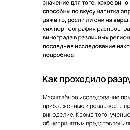
значение для того, какое вин
способны по вкусу напитка опр
даже то, росли ли они на верш
сих пор география распростр
винограда в различных регион
последнее исследование након
подробнее.
Как проходило раз
Масштабное исследование пом
приближенные к реальности пр
виноделие. Кроме того, учены
общепринятым представлениям 