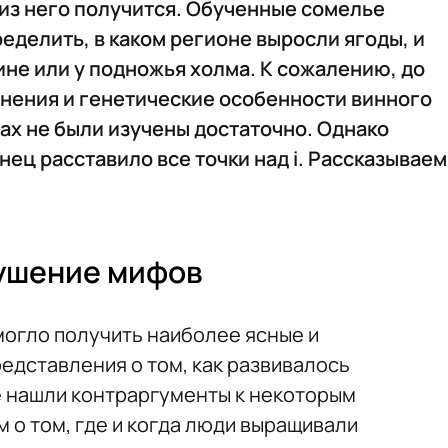
о из него получится. Обученные сомелье
еделить, в каком регионе выросли ягоды, и
ине или у подножья холма. К сожалению, до
анения и генетические особенности винного
ах не были изучены достаточно. Однако
ец расставило все точки над i. Рассказываем
рушение мифов
огло получить наиболее ясные и
едставления о том, как развивалось
е нашли контраргументы к некоторым
о том, где и когда люди выращивали