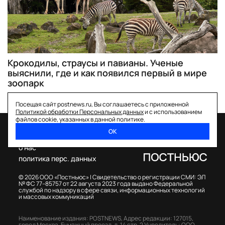
Крокодилы, страусы и павианы. Ученые
выяснили, где и как появился первый в мире
зоопарк
Посещая сайт postnews.ru, Вы соглашаетесь с приложенной
Политикой обработки Персональных данных
и с использованием
файлов cookie, указанных в данной политике.
ОК
спецпроекты
о нас
политика перс. данных
© 2026 ООО «Постньюс» |
Свидетельство о регистрации СМИ: ЭЛ
№ ФС 77–85757 от 22 августа 2023 года выдано Федеральной
службой по надзору в сфере связи, информационных технологий
и массовых коммуникаций
Наименование издания: POSTNEWS,
Адрес редакции: 127015,
город Москва, Бумажный проезд, д. 14 стр. 2
Учредитель: ООО