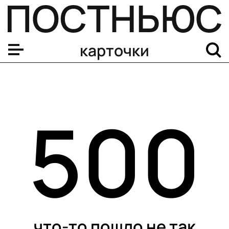
карточки
500
что-то пошло не так