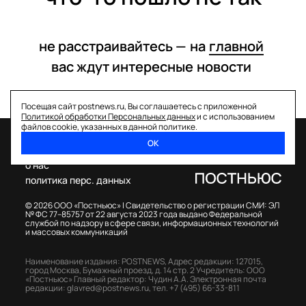
не расстраивайтесь —
на
главной
вас ждут интересные
новости
Посещая сайт postnews.ru, Вы соглашаетесь с приложенной
Политикой обработки Персональных данных
и с использованием
файлов cookie, указанных в данной политике.
ОК
спецпроекты
о нас
политика перс. данных
© 2026 ООО «Постньюс» |
Свидетельство о регистрации СМИ: ЭЛ
№ ФС 77–85757 от 22 августа 2023 года выдано Федеральной
службой по надзору в сфере связи, информационных технологий
и массовых коммуникаций
Наименование издания: POSTNEWS,
Адрес редакции: 127015,
город Москва, Бумажный проезд, д. 14 стр. 2
Учредитель: ООО
«Постньюс»
Главный редактор: Чудин А.А.
Электронная почта
редакции:
glavred@postnews.ru
,
тел.
+7 (495) 66-33-811