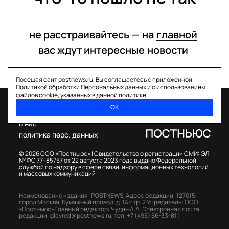
не расстраивайтесь —
на
главной
вас ждут интересные
новости
Посещая сайт postnews.ru, Вы соглашаетесь с приложенной
Политикой обработки Персональных данных
и с использованием
файлов cookie, указанных в данной политике.
ОК
спецпроекты
о нас
политика перс. данных
© 2026 ООО «Постньюс» |
Свидетельство о регистрации СМИ: ЭЛ
№ ФС 77–85757 от 22 августа 2023 года выдано Федеральной
службой по надзору в сфере связи, информационных технологий
и массовых коммуникаций
Наименование издания: POSTNEWS,
Адрес редакции: 127015,
город Москва, Бумажный проезд, д. 14 стр. 2
Учредитель: ООО
«Постньюс»
Главный редактор: Чудин А.А.
Электронная почта
редакции:
glavred@postnews.ru
,
тел.
+7 (495) 66-33-811