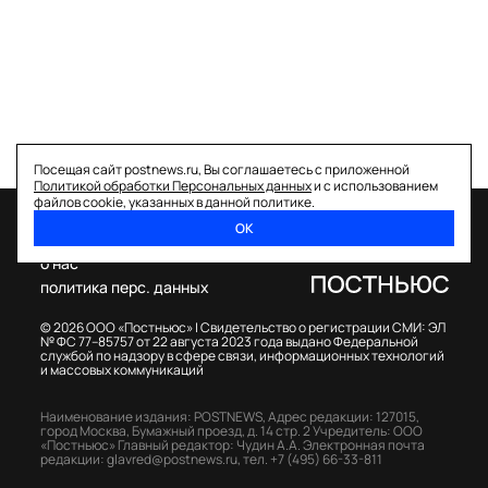
Посещая сайт postnews.ru, Вы соглашаетесь с приложенной
Политикой обработки Персональных данных
и с использованием
файлов cookie, указанных в данной политике.
ОК
спецпроекты
о нас
политика перс. данных
© 2026 ООО «Постньюс» |
Свидетельство о регистрации СМИ: ЭЛ
№ ФС 77–85757 от 22 августа 2023 года выдано Федеральной
службой по надзору в сфере связи, информационных технологий
и массовых коммуникаций
Наименование издания: POSTNEWS,
Адрес редакции: 127015,
город Москва, Бумажный проезд, д. 14 стр. 2
Учредитель: ООО
«Постньюс»
Главный редактор: Чудин А.А.
Электронная почта
редакции:
glavred@postnews.ru
,
тел.
+7 (495) 66-33-811