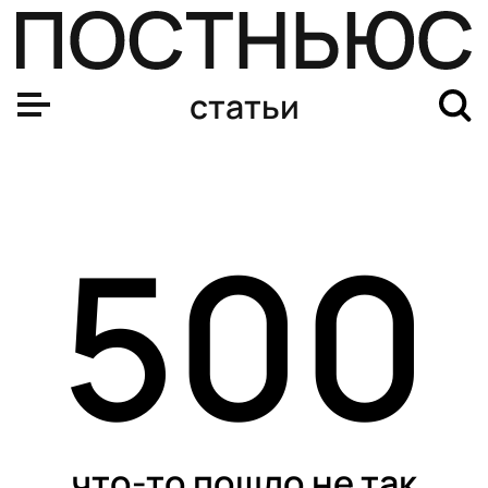
статьи
500
что-то пошло не так