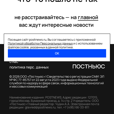
не расстраивайтесь —
на
главной
вас ждут интересные
новости
Посещая сайт postnews.ru, Вы соглашаетесь с приложенной
Политикой обработки Персональных данных
и с использованием
файлов cookie, указанных в данной политике.
ОК
спецпроекты
о нас
политика перс. данных
© 2026 ООО «Постньюс» |
Свидетельство о регистрации СМИ: ЭЛ
№ ФС 77–85757 от 22 августа 2023 года выдано Федеральной
службой по надзору в сфере связи, информационных технологий
и массовых коммуникаций
Наименование издания: POSTNEWS,
Адрес редакции: 127015,
город Москва, Бумажный проезд, д. 14 стр. 2
Учредитель: ООО
«Постньюс»
Главный редактор: Чудин А.А.
Электронная почта
редакции:
glavred@postnews.ru
,
тел.
+7 (495) 66-33-811