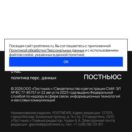
Посещая сайт postnews.ru, Вы соглашаетесь с приложенной
Политикой обработки Персональных данных
и с использованием
файлов cookie, указанных в данной политике.
ОК
спецпроекты
о нас
политика перс. данных
© 2026 ООО «Постньюс» |
Свидетельство о регистрации СМИ: ЭЛ
№ ФС 77–85757 от 22 августа 2023 года выдано Федеральной
службой по надзору в сфере связи, информационных технологий
и массовых коммуникаций
Наименование издания: POSTNEWS,
Адрес редакции: 127015,
город Москва, Бумажный проезд, д. 14 стр. 2
Учредитель: ООО
«Постньюс»
Главный редактор: Чудин А.А.
Электронная почта
редакции:
glavred@postnews.ru
,
тел.
+7 (495) 66-33-811