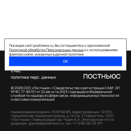
Посещая сайт postnews.ru, Вы соглашаетесь с приложенной
Политикой обработки Персональных данных
и с использованием
файлов cookie, указанных в данной политике.
ОК
спецпроекты
о нас
политика перс. данных
© 2026 ООО «Постньюс» |
Свидетельство о регистрации СМИ: ЭЛ
№ ФС 77–85757 от 22 августа 2023 года выдано Федеральной
службой по надзору в сфере связи, информационных технологий
и массовых коммуникаций
Наименование издания: POSTNEWS,
Адрес редакции: 127015,
город Москва, Бумажный проезд, д. 14 стр. 2
Учредитель: ООО
«Постньюс»
Главный редактор: Чудин А.А.
Электронная почта
редакции:
glavred@postnews.ru
,
тел.
+7 (495) 66-33-811