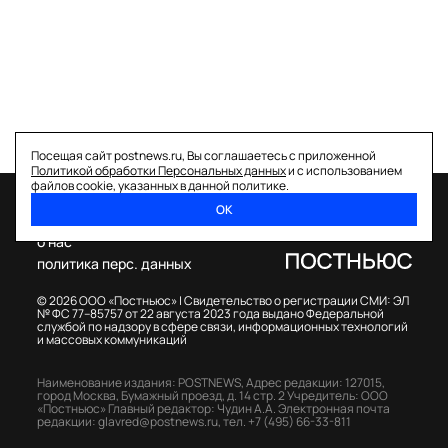
Посещая сайт postnews.ru, Вы соглашаетесь с приложенной
Политикой обработки Персональных данных
и с использованием
файлов cookie, указанных в данной политике.
ОК
спецпроекты
о нас
политика перс. данных
© 2026 ООО «Постньюс» |
Свидетельство о регистрации СМИ: ЭЛ
№ ФС 77–85757 от 22 августа 2023 года выдано Федеральной
службой по надзору в сфере связи, информационных технологий
и массовых коммуникаций
Наименование издания: POSTNEWS,
Адрес редакции: 127015,
город Москва, Бумажный проезд, д. 14 стр. 2
Учредитель: ООО
«Постньюс»
Главный редактор: Чудин А.А.
Электронная почта
редакции:
glavred@postnews.ru
,
тел.
+7 (495) 66-33-811