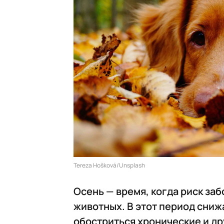
Tereza Hošková/Unsplash
Осень — время, когда риск заб
животных. В этот период снижа
обостриться хронические и др