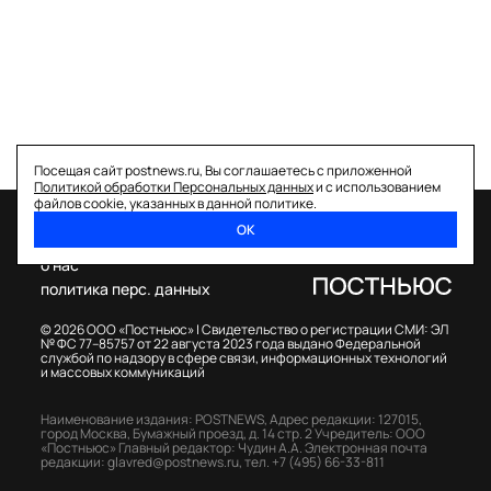
Посещая сайт postnews.ru, Вы соглашаетесь с приложенной
Политикой обработки Персональных данных
и с использованием
файлов cookie, указанных в данной политике.
ОК
спецпроекты
о нас
политика перс. данных
© 2026 ООО «Постньюс» |
Свидетельство о регистрации СМИ: ЭЛ
№ ФС 77–85757 от 22 августа 2023 года выдано Федеральной
службой по надзору в сфере связи, информационных технологий
и массовых коммуникаций
Наименование издания: POSTNEWS,
Адрес редакции: 127015,
город Москва, Бумажный проезд, д. 14 стр. 2
Учредитель: ООО
«Постньюс»
Главный редактор: Чудин А.А.
Электронная почта
редакции:
glavred@postnews.ru
,
тел.
+7 (495) 66-33-811