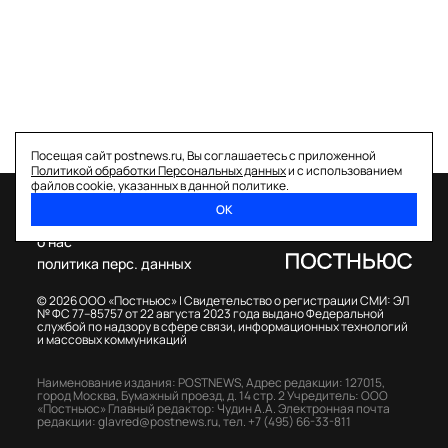
Посещая сайт postnews.ru, Вы соглашаетесь с приложенной
Политикой обработки Персональных данных
и с использованием
файлов cookie, указанных в данной политике.
ОК
спецпроекты
о нас
политика перс. данных
© 2026 ООО «Постньюс» |
Свидетельство о регистрации СМИ: ЭЛ
№ ФС 77–85757 от 22 августа 2023 года выдано Федеральной
службой по надзору в сфере связи, информационных технологий
и массовых коммуникаций
Наименование издания: POSTNEWS,
Адрес редакции: 127015,
город Москва, Бумажный проезд, д. 14 стр. 2
Учредитель: ООО
«Постньюс»
Главный редактор: Чудин А.А.
Электронная почта
редакции:
glavred@postnews.ru
,
тел.
+7 (495) 66-33-811