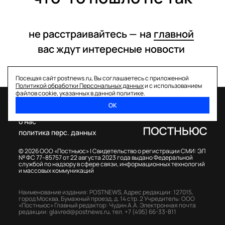
не расстраивайтесь —
на
главной
вас ждут интересные
новости
Посещая сайт postnews.ru, Вы соглашаетесь с приложенной
Политикой обработки Персональных данных
и с использованием
файлов cookie, указанных в данной политике.
ОК
спецпроекты
о нас
политика перс. данных
© 2026 ООО «Постньюс» |
Свидетельство о регистрации СМИ: ЭЛ
№ ФС 77–85757 от 22 августа 2023 года выдано Федеральной
службой по надзору в сфере связи, информационных технологий
и массовых коммуникаций
Наименование издания: POSTNEWS,
Адрес редакции: 127015,
город Москва, Бумажный проезд, д. 14 стр. 2
Учредитель: ООО
«Постньюс»
Главный редактор: Чудин А.А.
Электронная почта
редакции:
glavred@postnews.ru
,
тел.
+7 (495) 66-33-811