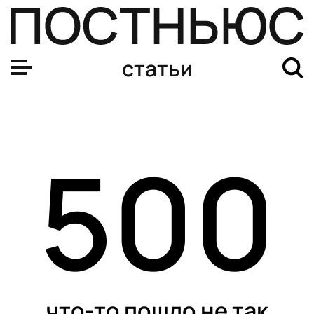
статьи
500
что-то пошло не так