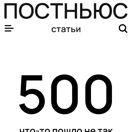
статьи
500
что-то пошло не так