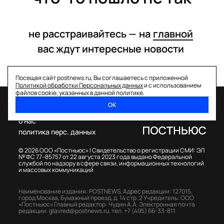
не расстраивайтесь —
на
главной
вас ждут интересные
новости
Посещая сайт postnews.ru, Вы соглашаетесь с приложенной
Политикой обработки Персональных данных
и с использованием
файлов cookie, указанных в данной политике.
ОК
спецпроекты
о нас
политика перс. данных
© 2026 ООО «Постньюс» |
Свидетельство о регистрации СМИ: ЭЛ
№ ФС 77–85757 от 22 августа 2023 года выдано Федеральной
службой по надзору в сфере связи, информационных технологий
и массовых коммуникаций
Наименование издания: POSTNEWS,
Адрес редакции: 127015,
город Москва, Бумажный проезд, д. 14 стр. 2
Учредитель: ООО
«Постньюс»
Главный редактор: Чудин А.А.
Электронная почта
редакции:
glavred@postnews.ru
,
тел.
+7 (495) 66-33-811