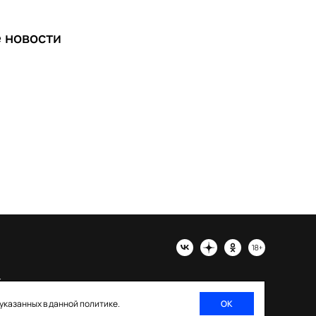
е
новости
х
 указанных в данной политике.
ОК