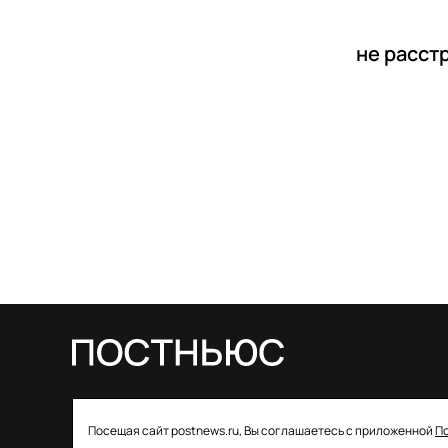
не расст
© 2026 ООО «Постньюс» |
Свидетельство
Посещая сайт postnews.ru, Вы соглашаетесь с приложенной
П
о регистрации СМИ: ЭЛ № ФС 77–85757 от 22 августа