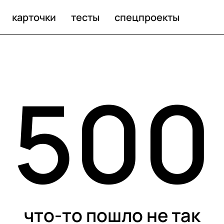
карточки
тесты
спецпроекты
500
что-то пошло не так