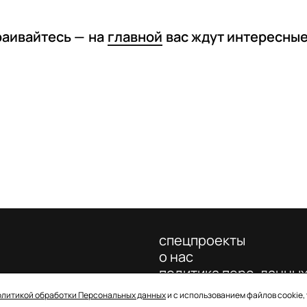
раивайтесь —
на
главной
вас ждут интересны
спецпроекты
о нас
политика перс. данны
олитикой обработки Персональных данных
и с использованием файлов cookie,