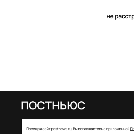
не расст
© 2026 ООО «Постньюс» |
Свидетельство
Посещая сайт postnews.ru, Вы соглашаетесь с приложенной
П
о регистрации СМИ: ЭЛ № ФС 77–85757 от 22 августа