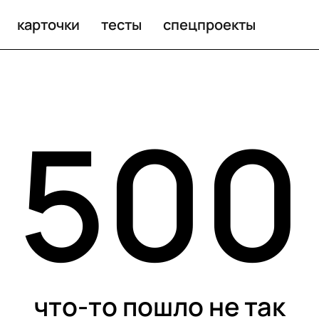
карточки
тесты
спецпроекты
500
что-то пошло не так