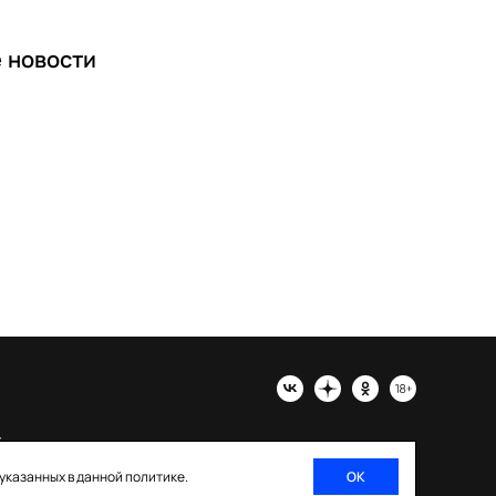
е
новости
х
 указанных в данной политике.
ОК