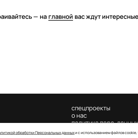
раивайтесь —
на
главной
вас ждут интересны
спецпроекты
о нас
политика перс. данны
олитикой обработки Персональных данных
и с использованием файлов cookie,