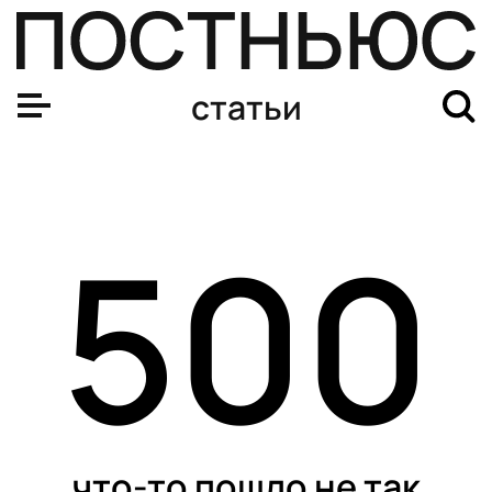
статьи
500
что-то пошло не так