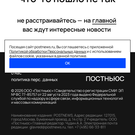
не расстраивайтесь —
на
главной
вас ждут интересные
новости
Посещая сайт postnews.ru, Вы соглашаетесь с приложенной
Политикой обработки Персональных данных
и с использованием
файлов cookie, указанных в данной политике.
ОК
спецпроекты
о нас
политика перс. данных
© 2026 ООО «Постньюс» |
Свидетельство о регистрации СМИ: ЭЛ
№ ФС 77–85757 от 22 августа 2023 года выдано Федеральной
службой по надзору в сфере связи, информационных технологий
и массовых коммуникаций
Наименование издания: POSTNEWS,
Адрес редакции: 127015,
город Москва, Бумажный проезд, д. 14 стр. 2
Учредитель: ООО
«Постньюс»
Главный редактор: Чудин А.А.
Электронная почта
редакции:
glavred@postnews.ru
,
тел.
+7 (495) 66-33-811