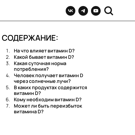
СОДЕРЖАНИЕ:
На что влияет витамин D?
Какой бывает витамин D?
Какая суточная норма
потребления?
Человек получает витамин D
через солнечные лучи?
В каких продуктах содержится
витамин D?
Кому необходим витамин D?
Может ли быть переизбыток
витамина D?