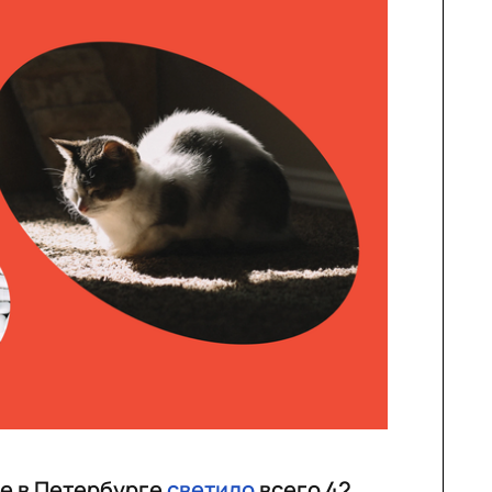
це в Петербурге
светило
всего 42