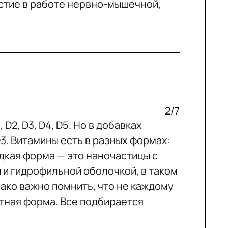
астие в работе нервно-мышечной,
2/7
 D2, D3, D4, D5. Но в добавках
3. Витамины есть в разных формах:
идкая форма — это наночастицы с
и гидрофильной оболочкой, в таком
ако важно помнить, что не каждому
тная форма. Все подбирается