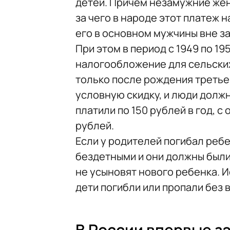
детей. Причем незамужние жен
за чего в народе этот платеж 
его в основном мужчины вне з
При этом в период с 1949 по 1
налогообложение для сельских
только после рождения третье
условную скидку, и люди долж
платили по 150 рублей в год, с
рублей.
Если у родителей погибал ребе
бездетными и они должны были 
не усыновят нового ребенка. 
дети погибли или пропали без 
В России впервые з