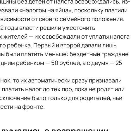
щины без детей от налога освобождались, из-
назвали «налогом на яйца», поскольку платили
ависимости от своего семейного положения.
952 годы власти решили ужесточить
 жителей — их освобождали от уплаты налога
го ребенка. Первый и второй давали лишь
ны были платить меньше: бездетные граждане
 одним ребенком — 50 рублей, а с двумя — 25
нок, то их автоматически сразу признавали
платить налог до тех пор, пока не родят или
Исключение было только для родителей, чьи
вести на фронте.
адумались о возвращении