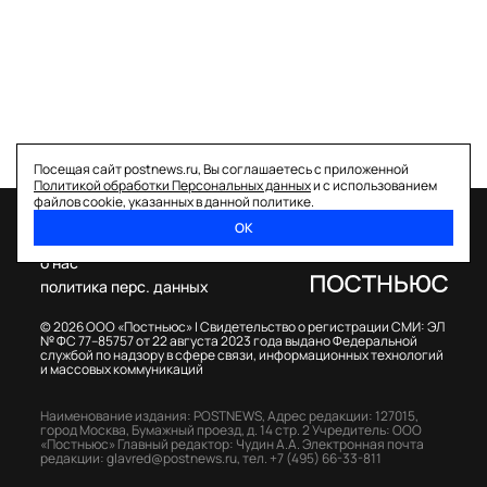
Посещая сайт postnews.ru, Вы соглашаетесь с приложенной
Политикой обработки Персональных данных
и с использованием
файлов cookie, указанных в данной политике.
ОК
спецпроекты
о нас
политика перс. данных
© 2026 ООО «Постньюс» |
Свидетельство о регистрации СМИ: ЭЛ
№ ФС 77–85757 от 22 августа 2023 года выдано Федеральной
службой по надзору в сфере связи, информационных технологий
и массовых коммуникаций
Наименование издания: POSTNEWS,
Адрес редакции: 127015,
город Москва, Бумажный проезд, д. 14 стр. 2
Учредитель: ООО
«Постньюс»
Главный редактор: Чудин А.А.
Электронная почта
редакции:
glavred@postnews.ru
,
тел.
+7 (495) 66-33-811