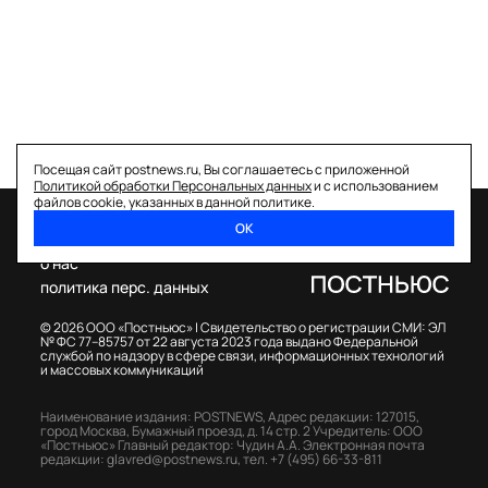
Посещая сайт postnews.ru, Вы соглашаетесь с приложенной
Политикой обработки Персональных данных
и с использованием
файлов cookie, указанных в данной политике.
ОК
спецпроекты
о нас
политика перс. данных
© 2026 ООО «Постньюс» |
Свидетельство о регистрации СМИ: ЭЛ
№ ФС 77–85757 от 22 августа 2023 года выдано Федеральной
службой по надзору в сфере связи, информационных технологий
и массовых коммуникаций
Наименование издания: POSTNEWS,
Адрес редакции: 127015,
город Москва, Бумажный проезд, д. 14 стр. 2
Учредитель: ООО
«Постньюс»
Главный редактор: Чудин А.А.
Электронная почта
редакции:
glavred@postnews.ru
,
тел.
+7 (495) 66-33-811