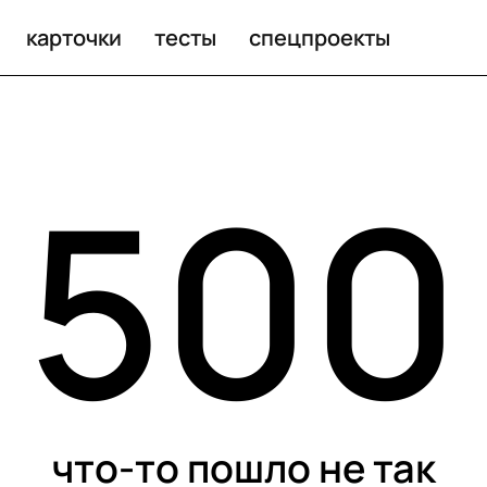
карточки
тесты
спецпроекты
500
что-то пошло не так