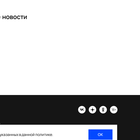
е
новости
х
 указанных в данной политике.
ОК