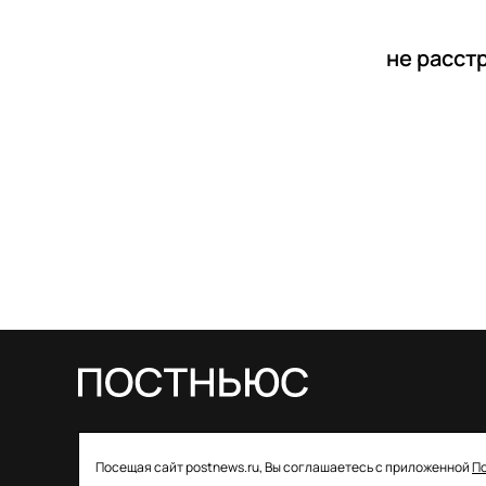
не расст
© 2026 ООО «Постньюс» |
Свидетельство
Посещая сайт postnews.ru, Вы соглашаетесь с приложенной
П
о регистрации СМИ: ЭЛ № ФС 77–85757 от 22 августа