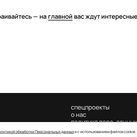
раивайтесь —
на
главной
вас ждут интересны
спецпроекты
о нас
политика перс. данны
олитикой обработки Персональных данных
и с использованием файлов cookie,