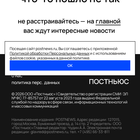
не расстраивайтесь —
на
главной
вас ждут интересные
новости
Посещая сайт postnews.ru, Вы соглашаетесь с приложенной
Политикой обработки Персональных данных
и с использованием
файлов cookie, указанных в данной политике.
ОК
спецпроекты
о нас
политика перс. данных
© 2026 ООО «Постньюс» |
Свидетельство о регистрации СМИ: ЭЛ
№ ФС 77–85757 от 22 августа 2023 года выдано Федеральной
службой по надзору в сфере связи, информационных технологий
и массовых коммуникаций
Наименование издания: POSTNEWS,
Адрес редакции: 127015,
город Москва, Бумажный проезд, д. 14 стр. 2
Учредитель: ООО
«Постньюс»
Главный редактор: Чудин А.А.
Электронная почта
редакции:
glavred@postnews.ru
,
тел.
+7 (495) 66-33-811