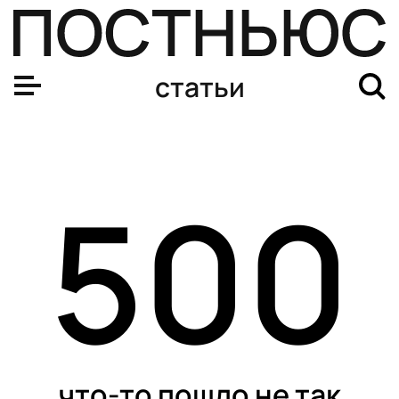
статьи
500
что-то пошло не так