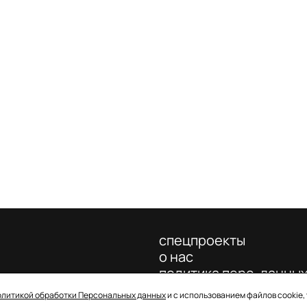
спецпроекты
о нас
политика перс. данны
олитикой обработки Персональных данных
и с использованием файлов cookie,