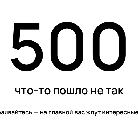
500
карточки
тесты
спецпроекты
что-то пошло не так
раивайтесь —
на
главной
вас ждут интересны