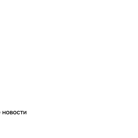
е
новости