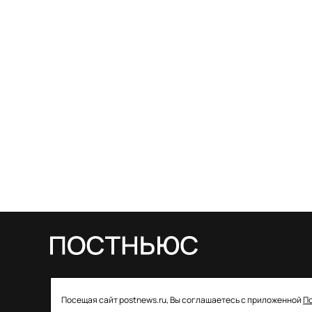
© 2026 ООО «Постньюс» |
Свидетельство
Посещая сайт postnews.ru, Вы соглашаетесь с приложенной
П
о регистрации СМИ: ЭЛ № ФС 77–85757 от 22 августа