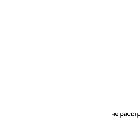
новости
статьи
не расст