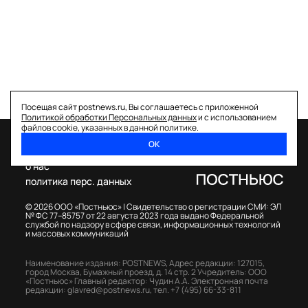
Посещая сайт postnews.ru, Вы соглашаетесь с приложенной
Политикой обработки Персональных данных
и с использованием
файлов cookie, указанных в данной политике.
ОК
спецпроекты
о нас
политика перс. данных
© 2026 ООО «Постньюс» |
Свидетельство о регистрации СМИ: ЭЛ
№ ФС 77–85757 от 22 августа 2023 года выдано Федеральной
службой по надзору в сфере связи, информационных технологий
и массовых коммуникаций
Наименование издания: POSTNEWS,
Адрес редакции: 127015,
город Москва, Бумажный проезд, д. 14 стр. 2
Учредитель: ООО
«Постньюс»
Главный редактор: Чудин А.А.
Электронная почта
редакции:
glavred@postnews.ru
,
тел.
+7 (495) 66-33-811