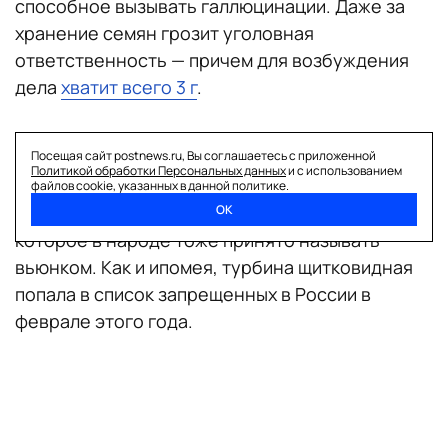
способное вызывать галлюцинации. Даже за
хранение семян грозит уголовная
ответственность — причем для возбуждения
дела
хватит всего 3 г
.
Посещая сайт postnews.ru, Вы соглашаетесь с приложенной
Турбина щитковидная
Политикой обработки Персональных данных
и с использованием
файлов cookie, указанных в данной политике.
Еще одно растение со сложным названием,
ОК
которое в народе тоже принято называть
вьюнком. Как и ипомея, турбина щитковидная
попала в список запрещенных в России в
феврале этого года.