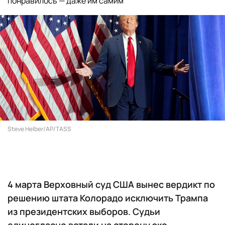
понравилось — даже им самим
Steve Helber/AP/TASS
4 марта Верховный суд США вынес вердикт по
решению штата Колорадо исключить Трампа
из президентских выборов. Судьи
единогласно встали на сторону экс-