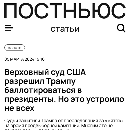
Разговор офицеров бундесвера об ударе по Крымскому 
статьи
власть
05 МАРТА 2024 15:16
Верховный суд США
разрешил Трампу
баллотироваться в
президенты. Но это устроило
не всех
Судьи защитили Трампа от преследования за «мятеж»
на время предвыборной кампании. Многим это не