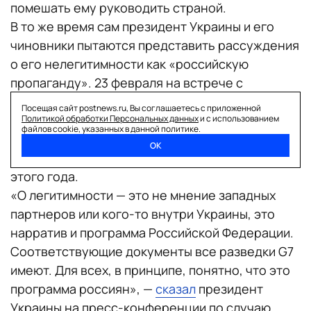
помешать ему руководить страной.
В то же время сам президент Украины и его
чиновники пытаются представить рассуждения
о его нелегитимности как «российскую
пропаганду». 23 февраля на встрече с
представителями парламентской фракции
Посещая сайт postnews.ru, Вы соглашаетесь с приложенной
«Слуга народа» Зеленский заявил о
Политикой обработки Персональных данных
и с использованием
файлов cookie, указанных в данной политике.
существовании некоего «плана по
ОК
дестабилизации ситуации» на Украине в мае
этого года.
«О легитимности — это не мнение западных
партнеров или кого-то внутри Украины, это
нарратив и программа Российской Федерации.
Соответствующие документы все разведки G7
имеют. Для всех, в принципе, понятно, что это
программа россиян», —
сказал
президент
Украины на пресс-конференции по случаю