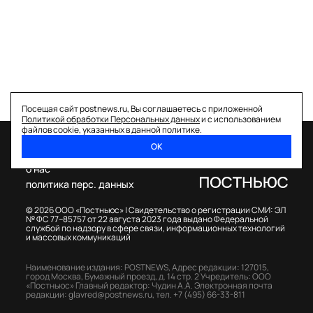
Посещая сайт postnews.ru, Вы соглашаетесь с приложенной
Политикой обработки Персональных данных
и с использованием
файлов cookie, указанных в данной политике.
ОК
спецпроекты
о нас
политика перс. данных
© 2026 ООО «Постньюс» |
Свидетельство о регистрации СМИ: ЭЛ
№ ФС 77–85757 от 22 августа 2023 года выдано Федеральной
службой по надзору в сфере связи, информационных технологий
и массовых коммуникаций
Наименование издания: POSTNEWS,
Адрес редакции: 127015,
город Москва, Бумажный проезд, д. 14 стр. 2
Учредитель: ООО
«Постньюс»
Главный редактор: Чудин А.А.
Электронная почта
редакции:
glavred@postnews.ru
,
тел.
+7 (495) 66-33-811