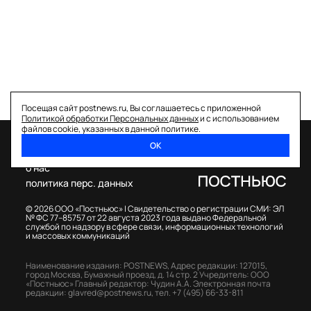
Посещая сайт postnews.ru, Вы соглашаетесь с приложенной
Политикой обработки Персональных данных
и с использованием
файлов cookie, указанных в данной политике.
ОК
спецпроекты
о нас
политика перс. данных
© 2026 ООО «Постньюс» |
Свидетельство о регистрации СМИ: ЭЛ
№ ФС 77–85757 от 22 августа 2023 года выдано Федеральной
службой по надзору в сфере связи, информационных технологий
и массовых коммуникаций
Наименование издания: POSTNEWS,
Адрес редакции: 127015,
город Москва, Бумажный проезд, д. 14 стр. 2
Учредитель: ООО
«Постньюс»
Главный редактор: Чудин А.А.
Электронная почта
редакции:
glavred@postnews.ru
,
тел.
+7 (495) 66-33-811