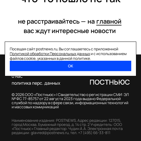
не расстраивайтесь —
на
главной
вас ждут интересные
новости
Посещая сайт postnews.ru, Вы соглашаетесь с приложенной
Политикой обработки Персональных данных
и с использованием
файлов cookie, указанных в данной политике.
ОК
спецпроекты
о нас
политика перс. данных
© 2026 ООО «Постньюс» |
Свидетельство о регистрации СМИ: ЭЛ
№ ФС 77–85757 от 22 августа 2023 года выдано Федеральной
службой по надзору в сфере связи, информационных технологий
и массовых коммуникаций
Наименование издания: POSTNEWS,
Адрес редакции: 127015,
город Москва, Бумажный проезд, д. 14 стр. 2
Учредитель: ООО
«Постньюс»
Главный редактор: Чудин А.А.
Электронная почта
редакции:
glavred@postnews.ru
,
тел.
+7 (495) 66-33-811