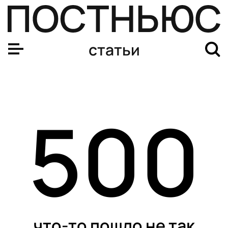
статьи
500
что-то пошло не так