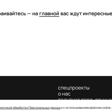
раивайтесь —
на
главной
вас ждут интересны
спецпроекты
о нас
политика перс. данны
олитикой обработки Персональных данных
и с использованием файлов cookie,