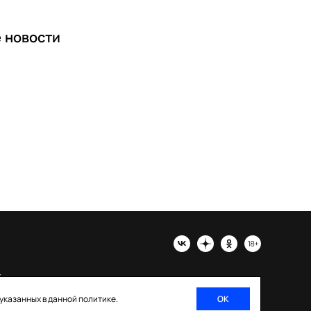
е
новости
х
 указанных в данной политике.
ОК