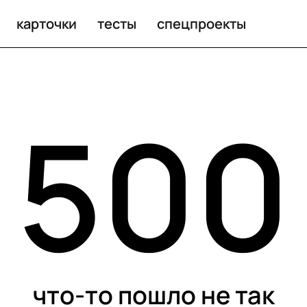
карточки
тесты
спецпроекты
500
что-то пошло не так