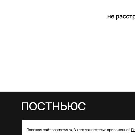
не расст
© 2026 ООО «Постньюс» |
Свидетельство
Посещая сайт postnews.ru, Вы соглашаетесь с приложенной
П
о регистрации СМИ: ЭЛ № ФС 77–85757 от 22 августа