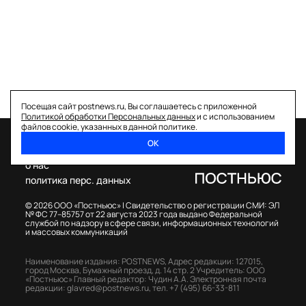
Посещая сайт postnews.ru, Вы соглашаетесь с приложенной
Политикой обработки Персональных данных
и с использованием
файлов cookie, указанных в данной политике.
ОК
спецпроекты
о нас
политика перс. данных
© 2026 ООО «Постньюс» |
Свидетельство о регистрации СМИ: ЭЛ
№ ФС 77–85757 от 22 августа 2023 года выдано Федеральной
службой по надзору в сфере связи, информационных технологий
и массовых коммуникаций
Наименование издания: POSTNEWS,
Адрес редакции: 127015,
город Москва, Бумажный проезд, д. 14 стр. 2
Учредитель: ООО
«Постньюс»
Главный редактор: Чудин А.А.
Электронная почта
редакции:
glavred@postnews.ru
,
тел.
+7 (495) 66-33-811